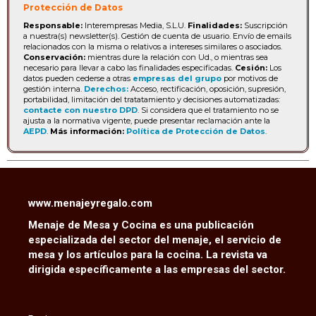
Protección de Datos
Responsable:
Interempresas Media, S.L.U.
Finalidades:
Suscripción
a nuestra(s) newsletter(s). Gestión de cuenta de usuario. Envío de emails
relacionados con la misma o relativos a intereses similares o asociados.
Conservación:
mientras dure la relación con Ud., o mientras sea
necesario para llevar a cabo las finalidades especificadas.
Cesión:
Los
datos pueden cederse a otras
empresas del grupo
por motivos de
gestión interna.
Derechos:
Acceso, rectificación, oposición, supresión,
portabilidad, limitación del tratatamiento y decisiones automatizadas:
contacte con nuestro DPD
. Si considera que el tratamiento no se
ajusta a la normativa vigente, puede presentar reclamación ante la
AEPD
.
Más información:
Política de Protección de Datos
.
www.menajeyregalo.com
Menaje de Mesa y Cocina es una publicación
especializada del sector del menaje, el servicio de
mesa y los artículos para la cocina. La revista va
dirigida específicamente a las empresas del sector.